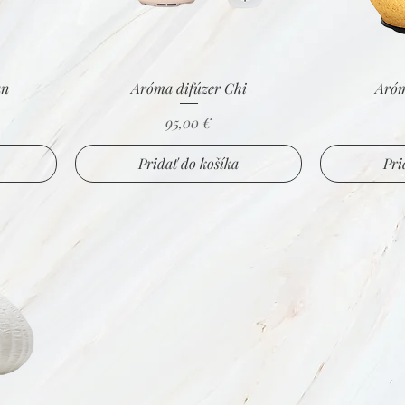
an
Aróma difúzer Chi
Aróm
Cena
95,00 €
Pridať do košíka
Pri