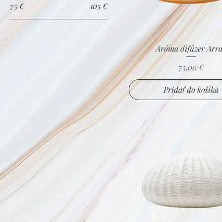
75 €
105 €
Aróma difúzer Arr
Cena
75,00 €
Pridať do košíka