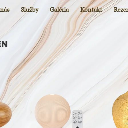
 nás
Služby
Galéria
Kontakt
Rezer
EN