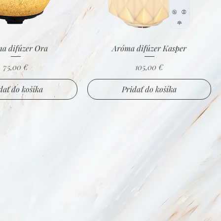
a difúzer Ora
Aróma difúzer Kasper
Cena
Cena
75,00 €
105,00 €
dať do košíka
Pridať do košíka