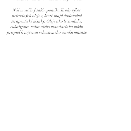
Náš masážný salón ponúka široký výber
prírodných olejov, ktoré majú dodatočné
terapeutické účinky. Oleje ako levanduľa,
eukalyptus, mäta alebo mandarínka môžu
prispieť k zvýšeniu relaxačného účinku masáže
a zanechať vás obklopených príjemnou vôňou.
KONTAKTNÉ ÚDAJE
Partizánska 6079/2a, Michalovce-Stráňany,
Slovakia