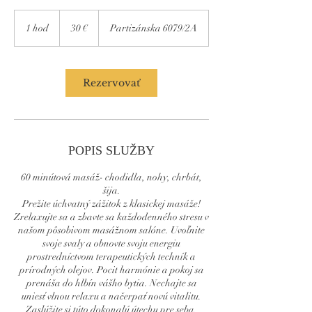
30
eur
1 hod
1
30 €
Partizánska 6079/2A
h
o
Rezervovať
POPIS SLUŽBY
60 minútová masáž- chodidla, nohy, chrbát,
šija.
Prežite úchvatný zážitok z klasickej masáže!
Zrelaxujte sa a zbavte sa každodenného stresu v
našom pôsobivom masážnom salóne. Uvoľnite
svoje svaly a obnovte svoju energiu
prostredníctvom terapeutických techník a
prírodných olejov. Pocit harmónie a pokoj sa
prenáša do hlbín vášho bytia. Nechajte sa
uniesť vlnou relaxu a načerpať novú vitalitu.
Zaslúžite si túto dokonalú útechu pre seba.